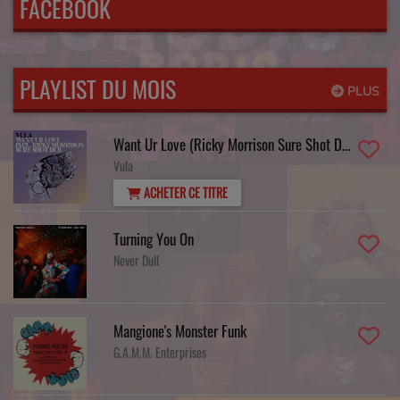
FACEBOOK
PLAYLIST DU MOIS
PLUS
Want Ur Love (Ricky Morrison Sure Shot Dub
Vula
ACHETER CE TITRE
Turning You On
Never Dull
Mangione's Monster Funk
G.A.M.M. Enterprises