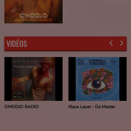
VIDÉOS
Klaus Layer - Da Master
Odyssey - Our Lives Are
Shaped By What We Love