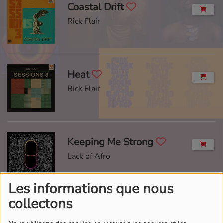
Coastal Drift
Rick Flair
Heat
Rick Flair
Keeping Me Strong
Lack of Afro
Les informations que nous
collectons
Need You Back