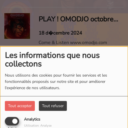
PLAY ! OMODJO octobre 2024
18 d�cembre 2024
Come & Listen www.omodjo.com
Les informations que nous
collectons
PLAY ! OMODJO septembre 2024
Nous utilisons des cookies pour fournir les services et les
01 octobre 2024
fonctionnalités proposés sur notre site et pour améliorer
l'expérience de nos utilisateurs.
PLAY ! OMODJO septembre 2024 by
omodjo
Tout accepter
Tout refuser
Analytics
PLAY ! OMODJO SUMMER 2024
Utilisation: Analyse