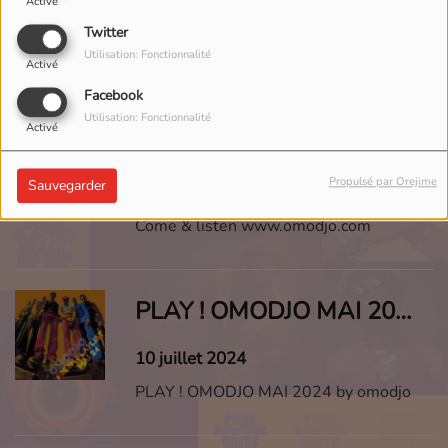
Activé
31 ao�t 2024
Twitter
Utilisation: Fonctionnalité
come & listen www.omodjo.com
Activé
Facebook
Utilisation: Fonctionnalité
Activé
PLAY ! OMODJO JUIN 2024
Propulsé par Orejime
Sauvegarder
26 ao�t 2024
Come & listen www.omodjo.com
PLAY ! OMODJO MAI 2024
10 juillet 2024
PLAY ! OMODJO MAI 2024 by omodjo